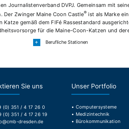
hen Journalistenverband DVPJ. Gemeinsam mit seiner
®
. Der Zwinger Maine Coon Castle
ist als Marke ein
 Katze gemäß dem FIFé Rassestandard ausgerichtet
dheitsvorsorge für die Maine-Coon-Katzen und d
Berufliche Stationen
tieren Sie uns
Unser Portfolio
•
Computersysteme
9 (0) 351 / 4 17 26 0
•
Medizintechnik
 (0) 351 / 4 17 26 19
•
Bürokommunikation
fo@cmb-dresden.de