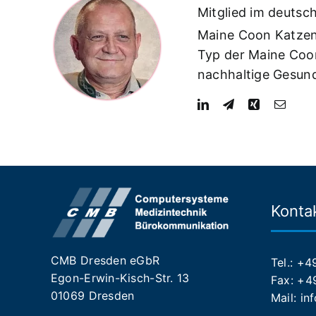
Mitglied im deutsc
Maine Coon Katzen
Typ der Maine Coon
nachhaltige Gesun
Kontak
CMB Dresden eGbR
Tel.: +4
Egon-Erwin-Kisch-Str. 13
Fax: +49
01069 Dresden
Mail:
in